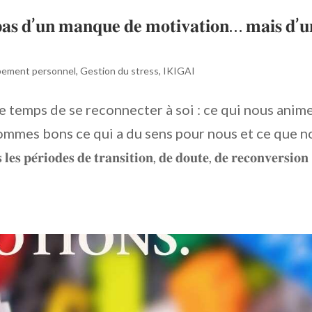
𝐭 𝐩𝐚𝐬 𝐝’𝐮𝐧 𝐦𝐚𝐧𝐪𝐮𝐞 𝐝𝐞 𝐦𝐨𝐭𝐢𝐯𝐚𝐭𝐢𝐨𝐧… 𝐦𝐚𝐢𝐬 𝐝’𝐮
pement personnel
,
Gestion du stress
,
IKIGAI
 le temps de se reconnecter à soi : ce qui nous anim
mmes bons ce qui a du sens pour nous et ce que n
𝐝𝐞𝐬 𝐝𝐞 𝐭𝐫𝐚𝐧𝐬𝐢𝐭𝐢𝐨𝐧, 𝐝𝐞 𝐝𝐨𝐮𝐭𝐞, 𝐝𝐞 𝐫𝐞𝐜𝐨𝐧𝐯𝐞𝐫𝐬𝐢𝐨𝐧