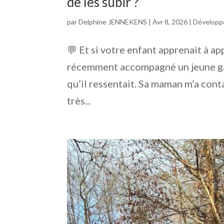
de les subir ?
par
Delphine JENNEKENS
|
Avr 8, 2026
|
Développ
💬 Et si votre enfant apprenait à ap
récemment accompagné un jeune gar
qu’il ressentait. Sa maman m’a conta
très...