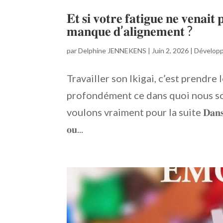
𝐄𝐭 𝐬𝐢 𝐯𝐨𝐭𝐫𝐞 𝐟𝐚𝐭𝐢𝐠𝐮𝐞 𝐧𝐞 𝐯𝐞𝐧𝐚
𝐦𝐚𝐧𝐪𝐮𝐞 𝐝’𝐚𝐥𝐢𝐠𝐧𝐞𝐦𝐞𝐧𝐭 ?
par
Delphine JENNEKENS
|
Juin 2, 2026
|
Dévelop
Travailler son Ikigai, c’est prendre
profondément ce dans quoi nous so
voulons vraiment pour la suite 𝐃𝐚𝐧𝐬 𝐥𝐞𝐬 𝐩𝐞́𝐫𝐢
𝐨𝐮...