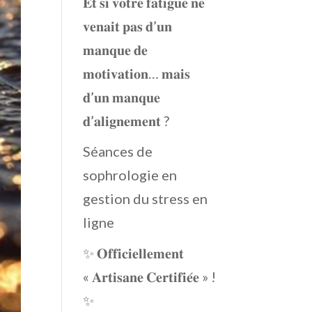
𝐄𝐭 𝐬𝐢 𝐯𝐨𝐭𝐫𝐞 𝐟𝐚𝐭𝐢𝐠𝐮𝐞 𝐧𝐞
𝐯𝐞𝐧𝐚𝐢𝐭 𝐩𝐚𝐬 𝐝’𝐮𝐧
𝐦𝐚𝐧𝐪𝐮𝐞 𝐝𝐞
𝐦𝐨𝐭𝐢𝐯𝐚𝐭𝐢𝐨𝐧… 𝐦𝐚𝐢𝐬
𝐝’𝐮𝐧 𝐦𝐚𝐧𝐪𝐮𝐞
𝐝’𝐚𝐥𝐢𝐠𝐧𝐞𝐦𝐞𝐧𝐭 ?
Séances de
sophrologie en
gestion du stress en
ligne
✨ 𝐎𝐟𝐟𝐢𝐜𝐢𝐞𝐥𝐥𝐞𝐦𝐞𝐧𝐭
« 𝐀𝐫𝐭𝐢𝐬𝐚𝐧𝐞 𝐂𝐞𝐫𝐭𝐢𝐟𝐢𝐞́𝐞 » !
✨