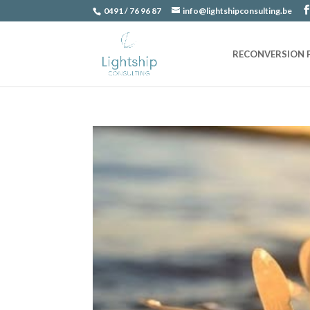
0491 / 76 96 87
info@lightshipconsulting.be
RECONVERSION 