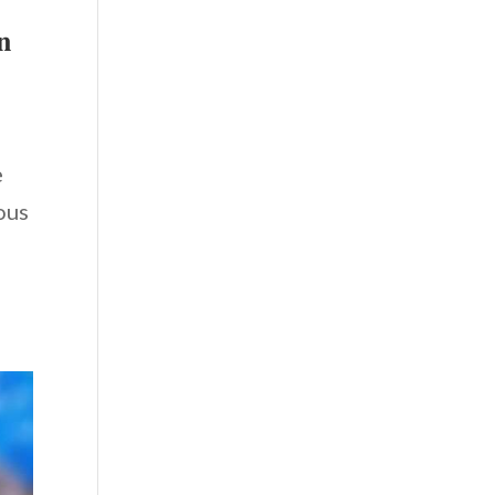
𝐧
e
ous