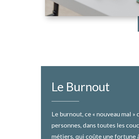
Le Burnout
Le burnout, ce « nouveau mal » 
personnes, dans toutes les couc
métiers, qui coûte une fortune à