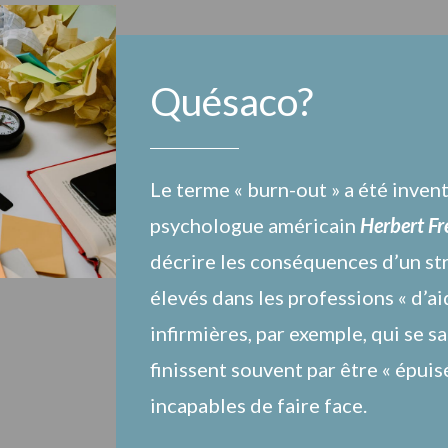
Quésaco?
Le terme « burn-out » a été inven
psychologue américain
Herbert Fr
décrire les conséquences d’un str
élevés dans les professions « d’ai
infirmières, par exemple, qui se sa
finissent souvent par être « épuis
incapables de faire face.