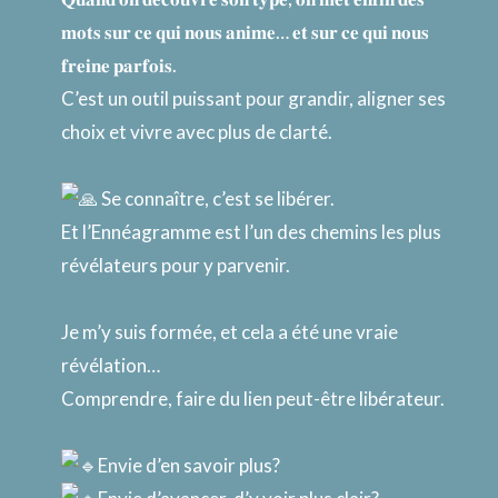
𝐦𝐨𝐭𝐬 𝐬𝐮𝐫 𝐜𝐞 𝐪𝐮𝐢 𝐧𝐨𝐮𝐬 𝐚𝐧𝐢𝐦𝐞… 𝐞𝐭 𝐬𝐮𝐫 𝐜𝐞 𝐪𝐮𝐢 𝐧𝐨𝐮𝐬
𝐟𝐫𝐞𝐢𝐧𝐞 𝐩𝐚𝐫𝐟𝐨𝐢𝐬.
C’est un outil puissant pour grandir, aligner ses
choix et vivre avec plus de clarté.
Se connaître, c’est se libérer.
Et l’Ennéagramme est l’un des chemins les plus
révélateurs pour y parvenir.
Je m’y suis formée, et cela a été une vraie
révélation…
Comprendre, faire du lien peut-être libérateur.
Envie d’en savoir plus?