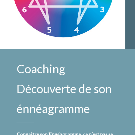
Coaching
Découverte de son
énnéagramme
𝐂𝐨𝐧𝐧𝐚𝐢̂𝐭𝐫𝐞 𝐬𝐨𝐧 𝐄𝐧𝐧𝐞́𝐚𝐠𝐫𝐚𝐦𝐦𝐞, 𝐜𝐞 𝐧’𝐞𝐬𝐭 𝐩𝐚𝐬 𝐬𝐞