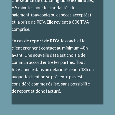
Une
séance de coaching dure 60 minutes,
+ 5 minutes pour les modalités de
paiement (payconiq ou espèces acceptés)
et la prise de RDV. Elle revient à 60€ TVA
comprise.
En cas de
report de RDV
, le coach et le
client prennent contact au
minimum 48h
avant
. Une nouvelle date est choisie de
commun accord entre les parties. Tout
RDV annulé dans un délai inférieur à 48h ou
auquel le client ne se présente pas est
considéré comme réalisé, sans possibilité
de report et donc facturé.