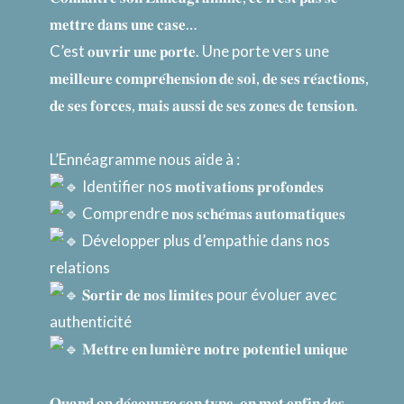
𝐦𝐞𝐭𝐭𝐫𝐞 𝐝𝐚𝐧𝐬 𝐮𝐧𝐞 𝐜𝐚𝐬𝐞…
C’est 𝐨𝐮𝐯𝐫𝐢𝐫 𝐮𝐧𝐞 𝐩𝐨𝐫𝐭𝐞. Une porte vers une
𝐦𝐞𝐢𝐥𝐥𝐞𝐮𝐫𝐞 𝐜𝐨𝐦𝐩𝐫𝐞́𝐡𝐞𝐧𝐬𝐢𝐨𝐧 𝐝𝐞 𝐬𝐨𝐢, 𝐝𝐞 𝐬𝐞𝐬 𝐫𝐞́𝐚𝐜𝐭𝐢𝐨𝐧𝐬,
𝐝𝐞 𝐬𝐞𝐬 𝐟𝐨𝐫𝐜𝐞𝐬, 𝐦𝐚𝐢𝐬 𝐚𝐮𝐬𝐬𝐢 𝐝𝐞 𝐬𝐞𝐬 𝐳𝐨𝐧𝐞𝐬 𝐝𝐞 𝐭𝐞𝐧𝐬𝐢𝐨𝐧.
L’Ennéagramme nous aide à :
Identifier nos 𝐦𝐨𝐭𝐢𝐯𝐚𝐭𝐢𝐨𝐧𝐬 𝐩𝐫𝐨𝐟𝐨𝐧𝐝𝐞𝐬
Comprendre 𝐧𝐨𝐬 𝐬𝐜𝐡𝐞́𝐦𝐚𝐬 𝐚𝐮𝐭𝐨𝐦𝐚𝐭𝐢𝐪𝐮𝐞𝐬
Développer plus d’empathie dans nos
relations
𝐒𝐨𝐫𝐭𝐢𝐫 𝐝𝐞 𝐧𝐨𝐬 𝐥𝐢𝐦𝐢𝐭𝐞𝐬 pour évoluer avec
authenticité
𝐌𝐞𝐭𝐭𝐫𝐞 𝐞𝐧 𝐥𝐮𝐦𝐢𝐞̀𝐫𝐞 𝐧𝐨𝐭𝐫𝐞 𝐩𝐨𝐭𝐞𝐧𝐭𝐢𝐞𝐥 𝐮𝐧𝐢𝐪𝐮𝐞
𝐐𝐮𝐚𝐧𝐝 𝐨𝐧 𝐝𝐞́𝐜𝐨𝐮𝐯𝐫𝐞 𝐬𝐨𝐧 𝐭𝐲𝐩𝐞, 𝐨𝐧 𝐦𝐞𝐭 𝐞𝐧𝐟𝐢𝐧 𝐝𝐞𝐬