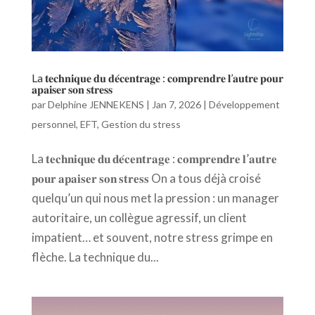
La 𝐭𝐞𝐜𝐡𝐧𝐢𝐪𝐮𝐞 𝐝𝐮 𝐝𝐞́𝐜𝐞𝐧𝐭𝐫𝐚𝐠𝐞 : 𝐜𝐨𝐦𝐩𝐫𝐞𝐧𝐝𝐫𝐞 𝐥’𝐚𝐮𝐭𝐫𝐞 𝐩𝐨𝐮𝐫
𝐚𝐩𝐚𝐢𝐬𝐞𝐫 𝐬𝐨𝐧 𝐬𝐭𝐫𝐞𝐬𝐬
par
Delphine JENNEKENS
|
Jan 7, 2026
|
Développement
personnel
,
EFT
,
Gestion du stress
La 𝐭𝐞𝐜𝐡𝐧𝐢𝐪𝐮𝐞 𝐝𝐮 𝐝𝐞́𝐜𝐞𝐧𝐭𝐫𝐚𝐠𝐞 : 𝐜𝐨𝐦𝐩𝐫𝐞𝐧𝐝𝐫𝐞 𝐥’𝐚𝐮𝐭𝐫𝐞
𝐩𝐨𝐮𝐫 𝐚𝐩𝐚𝐢𝐬𝐞𝐫 𝐬𝐨𝐧 𝐬𝐭𝐫𝐞𝐬𝐬 On a tous déjà croisé
quelqu’un qui nous met la pression : un manager
autoritaire, un collègue agressif, un client
impatient… et souvent, notre stress grimpe en
flèche. La technique du...