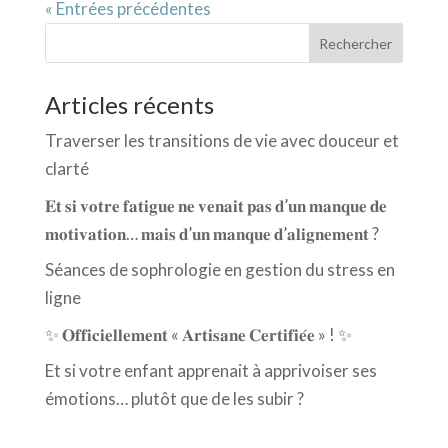
« Entrées précédentes
Rechercher
Articles récents
Traverser les transitions de vie avec douceur et
clarté
𝐄𝐭 𝐬𝐢 𝐯𝐨𝐭𝐫𝐞 𝐟𝐚𝐭𝐢𝐠𝐮𝐞 𝐧𝐞 𝐯𝐞𝐧𝐚𝐢𝐭 𝐩𝐚𝐬 𝐝’𝐮𝐧 𝐦𝐚𝐧𝐪𝐮𝐞 𝐝𝐞
𝐦𝐨𝐭𝐢𝐯𝐚𝐭𝐢𝐨𝐧… 𝐦𝐚𝐢𝐬 𝐝’𝐮𝐧 𝐦𝐚𝐧𝐪𝐮𝐞 𝐝’𝐚𝐥𝐢𝐠𝐧𝐞𝐦𝐞𝐧𝐭 ?
Séances de sophrologie en gestion du stress en
ligne
✨ 𝐎𝐟𝐟𝐢𝐜𝐢𝐞𝐥𝐥𝐞𝐦𝐞𝐧𝐭 « 𝐀𝐫𝐭𝐢𝐬𝐚𝐧𝐞 𝐂𝐞𝐫𝐭𝐢𝐟𝐢𝐞́𝐞 » ! ✨
Et si votre enfant apprenait à apprivoiser ses
émotions… plutôt que de les subir ?