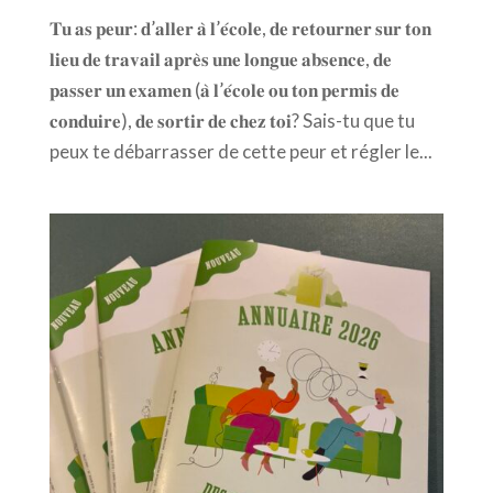
𝐓𝐮 𝐚𝐬 𝐩𝐞𝐮𝐫: 𝐝’𝐚𝐥𝐥𝐞𝐫 𝐚̀ 𝐥’𝐞́𝐜𝐨𝐥𝐞, 𝐝𝐞 𝐫𝐞𝐭𝐨𝐮𝐫𝐧𝐞𝐫 𝐬𝐮𝐫 𝐭𝐨𝐧
𝐥𝐢𝐞𝐮 𝐝𝐞 𝐭𝐫𝐚𝐯𝐚𝐢𝐥 𝐚𝐩𝐫𝐞̀𝐬 𝐮𝐧𝐞 𝐥𝐨𝐧𝐠𝐮𝐞 𝐚𝐛𝐬𝐞𝐧𝐜𝐞, 𝐝𝐞
𝐩𝐚𝐬𝐬𝐞𝐫 𝐮𝐧 𝐞𝐱𝐚𝐦𝐞𝐧 (𝐚̀ 𝐥’𝐞́𝐜𝐨𝐥𝐞 𝐨𝐮 𝐭𝐨𝐧 𝐩𝐞𝐫𝐦𝐢𝐬 𝐝𝐞
𝐜𝐨𝐧𝐝𝐮𝐢𝐫𝐞), 𝐝𝐞 𝐬𝐨𝐫𝐭𝐢𝐫 𝐝𝐞 𝐜𝐡𝐞𝐳 𝐭𝐨𝐢? Sais-tu que tu
peux te débarrasser de cette peur et régler le...