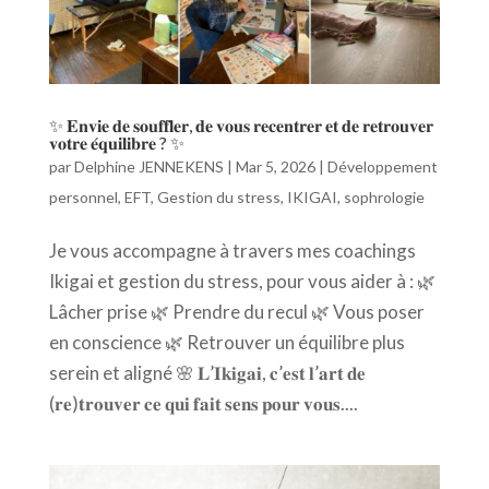
✨ 𝐄𝐧𝐯𝐢𝐞 𝐝𝐞 𝐬𝐨𝐮𝐟𝐟𝐥𝐞𝐫, 𝐝𝐞 𝐯𝐨𝐮𝐬 𝐫𝐞𝐜𝐞𝐧𝐭𝐫𝐞𝐫 𝐞𝐭 𝐝𝐞 𝐫𝐞𝐭𝐫𝐨𝐮𝐯𝐞𝐫
𝐯𝐨𝐭𝐫𝐞 𝐞́𝐪𝐮𝐢𝐥𝐢𝐛𝐫𝐞 ? ✨
par
Delphine JENNEKENS
|
Mar 5, 2026
|
Développement
personnel
,
EFT
,
Gestion du stress
,
IKIGAI
,
sophrologie
Je vous accompagne à travers mes coachings
Ikigai et gestion du stress, pour vous aider à : 🌿
Lâcher prise 🌿 Prendre du recul 🌿 Vous poser
en conscience 🌿 Retrouver un équilibre plus
serein et aligné 🌸 𝐋’𝐈𝐤𝐢𝐠𝐚𝐢, 𝐜’𝐞𝐬𝐭 𝐥’𝐚𝐫𝐭 𝐝𝐞
(𝐫𝐞)𝐭𝐫𝐨𝐮𝐯𝐞𝐫 𝐜𝐞 𝐪𝐮𝐢 𝐟𝐚𝐢𝐭 𝐬𝐞𝐧𝐬 𝐩𝐨𝐮𝐫 𝐯𝐨𝐮𝐬....