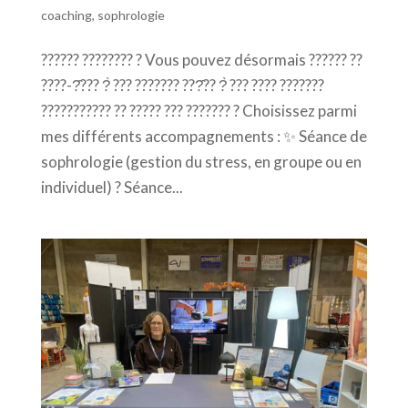
coaching
,
sophrologie
?????? ???????? ? Vous pouvez désormais ?????? ??
????-?̂??? ?̀ ??? ??????? ???̂?? ?̀ ??? ???? ???????
??????????? ?? ????? ??? ??????? ? Choisissez parmi
mes différents accompagnements : ✨ Séance de
sophrologie (gestion du stress, en groupe ou en
individuel) ? Séance...