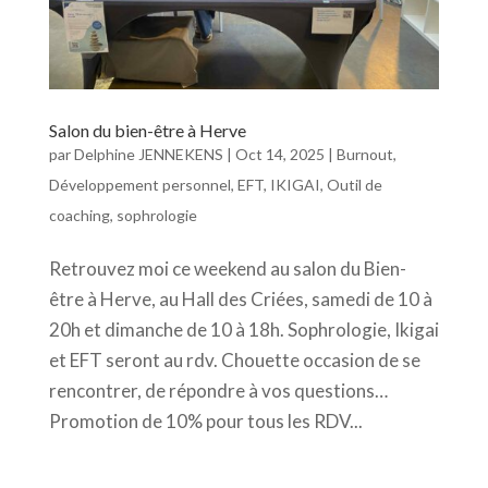
Salon du bien-être à Herve
par
Delphine JENNEKENS
|
Oct 14, 2025
|
Burnout
,
Développement personnel
,
EFT
,
IKIGAI
,
Outil de
coaching
,
sophrologie
Retrouvez moi ce weekend au salon du Bien-
être à Herve, au Hall des Criées, samedi de 10 à
20h et dimanche de 10 à 18h. Sophrologie, Ikigai
et EFT seront au rdv. Chouette occasion de se
rencontrer, de répondre à vos questions…
Promotion de 10% pour tous les RDV...