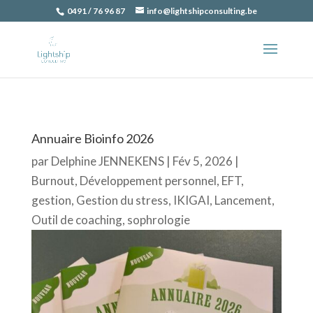
0491 / 76 96 87
info@lightshipconsulting.be
Annuaire Bioinfo 2026
par
Delphine JENNEKENS
|
Fév 5, 2026
|
Burnout
,
Développement personnel
,
EFT
,
gestion
,
Gestion du stress
,
IKIGAI
,
Lancement
,
Outil de coaching
,
sophrologie