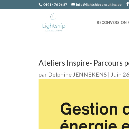
0491 / 76 96 87
info@lightshipconsulting.be
RECONVERSION 
Ateliers Inspire- Parcours 
par
Delphine JENNEKENS
|
Juin 2