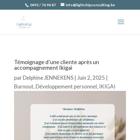
0491 / 76 96 87
info@lightshipconsulting.be
Témoignage d’une cliente après un
accompagnement Ikigai
par
Delphine JENNEKENS
|
Juin 2, 2025
|
Burnout
,
Développement personnel
,
IKIGAI