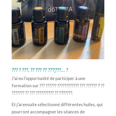
??? ? ???, ?? ??? ?? ???̧???… ?
J’ai eu l’opportunité de participer à une
formation sur ??? ?????? ???????????? ??? ?????? ?̀ ??
??????? ?? ??? ?????????? ?? ??́?????.
Et j’ai ensuite sélectionné différentes huiles, qui
pourront accompagner les séances de