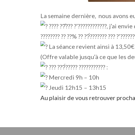
La semaine dernière, nous avons eu 
???? ??̂??? ?’????????????, j’ai env
???????? ?? ??% ?? ??́??????? ??? ?’?
La séance revient ainsi à 13,50
(Offre valable jusqu’à ce que les 
??? ???́????? ??????????? :
Mercredi 9h – 10h
Jeudi 12h15 – 13h15
Au plaisir de vous retrouver proc