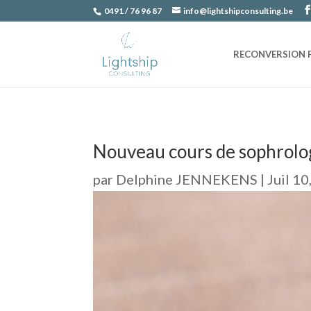
0491 / 76 96 87
info@lightshipconsulting.be
RECONVERSION 
Nouveau cours de sophrologi
par
Delphine JENNEKENS
|
Juil 10