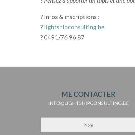
?
Pensez à apporter un tapis et une bou
? Infos & inscriptions :
?
lightshipconsulting.be
? 0491/76 96 87
ME CONTACTER
INFO@LIGHTSHIPCONSULTING.BE