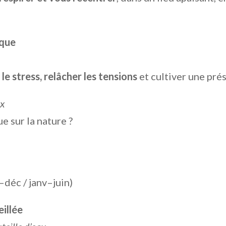
ique
 le stress, relâcher les tensions
et cultiver une pré
ux
e sur la nature ?
déc / janv–juin)
eillée