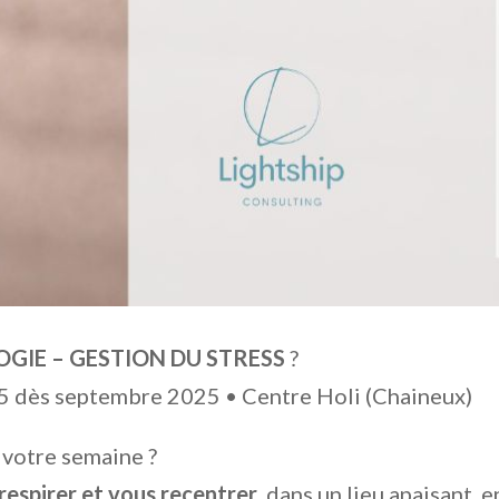
GIE – GESTION DU STRESS
?
h15 dès septembre 2025 • Centre Holi (Chaineux)
 votre semaine ?
 respirer et vous recentrer
, dans un lieu apaisant,