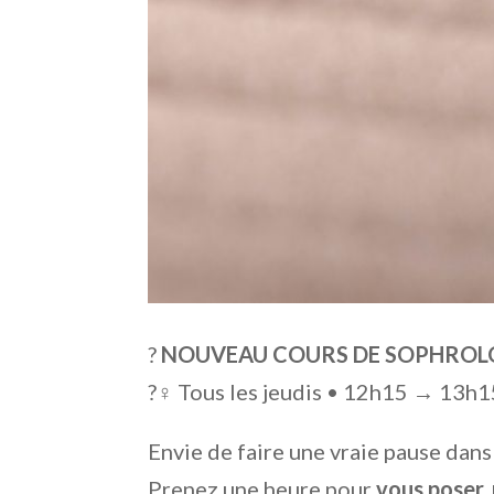
?
NOUVEAU COURS DE SOPHROLO
?‍♀️ Tous les jeudis • 12h15 → 13
Envie de faire une vraie pause dans
Prenez une heure pour
vous poser,