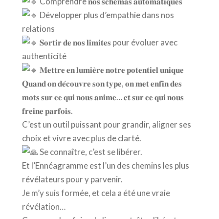
Comprendre 𝐧𝐨𝐬 𝐬𝐜𝐡𝐞́𝐦𝐚𝐬 𝐚𝐮𝐭𝐨𝐦𝐚𝐭𝐢𝐪𝐮𝐞𝐬
Développer plus d’empathie dans nos
relations
𝐒𝐨𝐫𝐭𝐢𝐫 𝐝𝐞 𝐧𝐨𝐬 𝐥𝐢𝐦𝐢𝐭𝐞𝐬 pour évoluer avec
authenticité
𝐌𝐞𝐭𝐭𝐫𝐞 𝐞𝐧 𝐥𝐮𝐦𝐢𝐞̀𝐫𝐞 𝐧𝐨𝐭𝐫𝐞 𝐩𝐨𝐭𝐞𝐧𝐭𝐢𝐞𝐥 𝐮𝐧𝐢𝐪𝐮𝐞
𝐐𝐮𝐚𝐧𝐝 𝐨𝐧 𝐝𝐞́𝐜𝐨𝐮𝐯𝐫𝐞 𝐬𝐨𝐧 𝐭𝐲𝐩𝐞, 𝐨𝐧 𝐦𝐞𝐭 𝐞𝐧𝐟𝐢𝐧 𝐝𝐞𝐬
𝐦𝐨𝐭𝐬 𝐬𝐮𝐫 𝐜𝐞 𝐪𝐮𝐢 𝐧𝐨𝐮𝐬 𝐚𝐧𝐢𝐦𝐞… 𝐞𝐭 𝐬𝐮𝐫 𝐜𝐞 𝐪𝐮𝐢 𝐧𝐨𝐮𝐬
𝐟𝐫𝐞𝐢𝐧𝐞 𝐩𝐚𝐫𝐟𝐨𝐢𝐬.
C’est un outil puissant pour grandir, aligner ses
choix et vivre avec plus de clarté.
Se connaître, c’est se libérer.
Et l’Ennéagramme est l’un des chemins les plus
révélateurs pour y parvenir.
Je m’y suis formée, et cela a été une vraie
révélation…