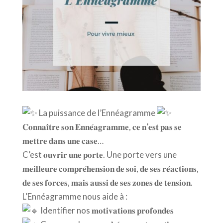
La puissance de l’Ennéagramme
𝐂𝐨𝐧𝐧𝐚𝐢̂𝐭𝐫𝐞 𝐬𝐨𝐧 𝐄𝐧𝐧𝐞́𝐚𝐠𝐫𝐚𝐦𝐦𝐞, 𝐜𝐞 𝐧’𝐞𝐬𝐭 𝐩𝐚𝐬 𝐬𝐞
𝐦𝐞𝐭𝐭𝐫𝐞 𝐝𝐚𝐧𝐬 𝐮𝐧𝐞 𝐜𝐚𝐬𝐞…
C’est 𝐨𝐮𝐯𝐫𝐢𝐫 𝐮𝐧𝐞 𝐩𝐨𝐫𝐭𝐞. Une porte vers une
𝐦𝐞𝐢𝐥𝐥𝐞𝐮𝐫𝐞 𝐜𝐨𝐦𝐩𝐫𝐞́𝐡𝐞𝐧𝐬𝐢𝐨𝐧 𝐝𝐞 𝐬𝐨𝐢, 𝐝𝐞 𝐬𝐞𝐬 𝐫𝐞́𝐚𝐜𝐭𝐢𝐨𝐧𝐬,
𝐝𝐞 𝐬𝐞𝐬 𝐟𝐨𝐫𝐜𝐞𝐬, 𝐦𝐚𝐢𝐬 𝐚𝐮𝐬𝐬𝐢 𝐝𝐞 𝐬𝐞𝐬 𝐳𝐨𝐧𝐞𝐬 𝐝𝐞 𝐭𝐞𝐧𝐬𝐢𝐨𝐧.
L’Ennéagramme nous aide à :
Identifier nos 𝐦𝐨𝐭𝐢𝐯𝐚𝐭𝐢𝐨𝐧𝐬 𝐩𝐫𝐨𝐟𝐨𝐧𝐝𝐞𝐬