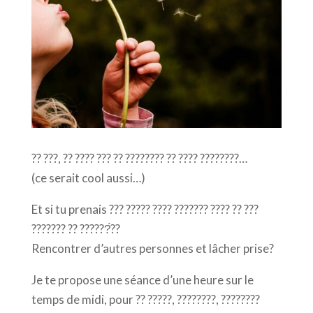
?? ???, ?? ???? ??? ?? ???????? ?? ???? ????????…
(ce serait cool aussi…)
Et si tu prenais ??? ????? ???? ??????? ???? ?? ???
??????? ?? ??????́??
Rencontrer d’autres personnes et lâcher prise?
Je te propose une séance d’une heure sur le
temps de midi, pour ?? ?????, ????????, ????????