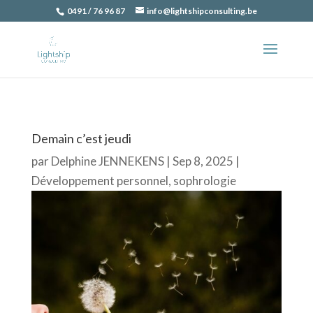
0491 / 76 96 87
info@lightshipconsulting.be
Demain c’est jeudi
par
Delphine JENNEKENS
|
Sep 8, 2025
|
Développement personnel
,
sophrologie