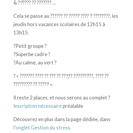
& ??̂???? ?? ??????? …
Cela se passe au ?????? ?? ?????́ ???? ?̀ ????????, les
jeudis hors vacances scolaires de 12h15 à
13h15.
?Petit groupe ?
?Superbe cadre ?
?Au calme, au vert ?
? « ??????? ???? ?? ??? ?? ???̧?? ??́?????̀??, ???? ??
????????? ?? ?????́ ».
Il reste 2 places, et nous serons au complet ?
Inscription nécessaire
préalable
Découvrez en plus dans la page dédiée, dans
l’onglet Gestion du stress.