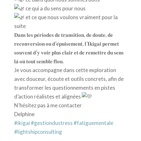
ce qui a du sens pour nous
et ce que nous voulons vraiment pour la
suite
𝐃𝐚𝐧𝐬 𝐥𝐞𝐬 𝐩𝐞́𝐫𝐢𝐨𝐝𝐞𝐬 𝐝𝐞 𝐭𝐫𝐚𝐧𝐬𝐢𝐭𝐢𝐨𝐧, 𝐝𝐞 𝐝𝐨𝐮𝐭𝐞, 𝐝𝐞
𝐫𝐞𝐜𝐨𝐧𝐯𝐞𝐫𝐬𝐢𝐨𝐧 𝐨𝐮 𝐝’𝐞́𝐩𝐮𝐢𝐬𝐞𝐦𝐞𝐧𝐭, 𝐥’𝐈𝐤𝐢𝐠𝐚𝐢 𝐩𝐞𝐫𝐦𝐞𝐭
𝐬𝐨𝐮𝐯𝐞𝐧𝐭 𝐝’𝐲 𝐯𝐨𝐢𝐫 𝐩𝐥𝐮𝐬 𝐜𝐥𝐚𝐢𝐫 𝐞𝐭 𝐝𝐞 𝐫𝐞𝐦𝐞𝐭𝐭𝐫𝐞 𝐝𝐮 𝐬𝐞𝐧𝐬
𝐥𝐚̀ 𝐨𝐮̀ 𝐭𝐨𝐮𝐭 𝐬𝐞𝐦𝐛𝐥𝐞 𝐟𝐥𝐨𝐮.
Je vous accompagne dans cette exploration
avec douceur, écoute et outils concrets, afin de
transformer les questionnements en pistes
d’action réalistes et alignées
N’hésitez pas à me contacter
Delphine
#ikigai
#gestiondustress
#fatiguementale
#lightshipconsulting