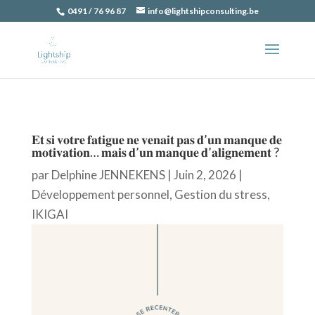
0491 / 76 96 87
info@lightshipconsulting.be
𝐄𝐭 𝐬𝐢 𝐯𝐨𝐭𝐫𝐞 𝐟𝐚𝐭𝐢𝐠𝐮𝐞 𝐧𝐞 𝐯𝐞𝐧𝐚𝐢𝐭 𝐩𝐚𝐬 𝐝’𝐮𝐧 𝐦𝐚𝐧𝐪𝐮𝐞 𝐝𝐞
𝐦𝐨𝐭𝐢𝐯𝐚𝐭𝐢𝐨𝐧… 𝐦𝐚𝐢𝐬 𝐝’𝐮𝐧 𝐦𝐚𝐧𝐪𝐮𝐞 𝐝’𝐚𝐥𝐢𝐠𝐧𝐞𝐦𝐞𝐧𝐭 ?
par
Delphine JENNEKENS
|
Juin 2, 2026
|
Développement personnel
,
Gestion du stress
,
IKIGAI