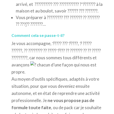
arrivé, et ?????????? ??? ??????????? ?’?́?????? à la
maison et au boulot, savoir ?????? ??? ???????.
Vous préparer à ????????? ??? ??????? ?? ???????
?? ???̧?? ???????…
Comment cela se passe-t-il?
Je vous accompagne, ?́???? ??? ?́????, ?̀ ?????
??????, ?? ???????? ?? ????? ?́??? ?? ??????? ?? ?? ?????
?????????, car nous sommes tous différents et
avançons
chacun d’une façon qui nous est
propre.
Au moyen d’outils spécifiques, adaptés à votre
situation, pour que vous deveniez ensuite
autonome, et en état de reprendre une activité
professionnelle. Je
ne vous propose pas de
formule toute faite
, ou de pack car je souhaite